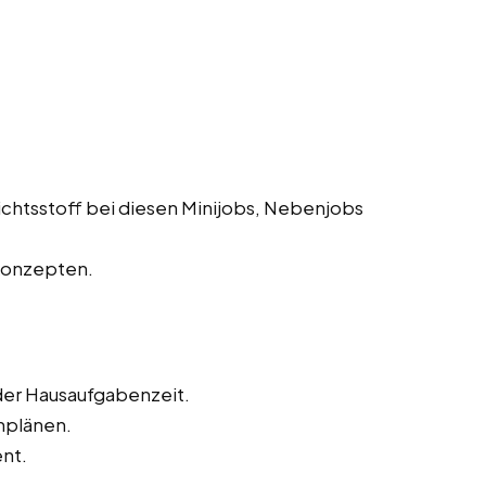
chtsstoff bei diesen Minijobs, Nebenjobs
Konzepten.
 der Hausaufgabenzeit.
rnplänen.
nt.