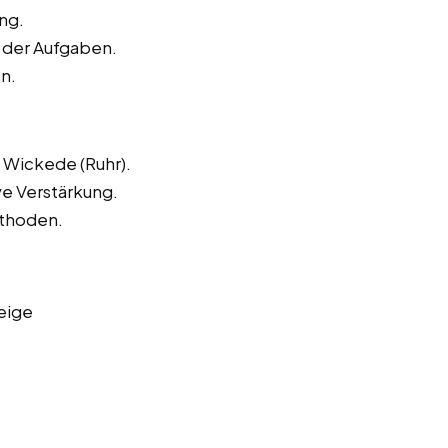
ng.
 der Aufgaben.
n.
 Wickede (Ruhr).
ve Verstärkung.
ethoden.
eige