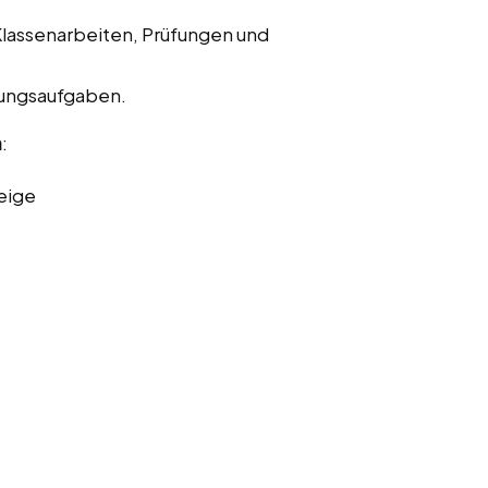
Klassenarbeiten, Prüfungen und
bungsaufgaben.
n
:
eige