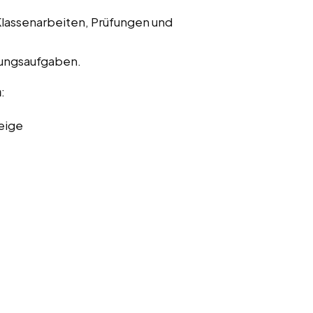
Klassenarbeiten, Prüfungen und
bungsaufgaben.
n
:
eige