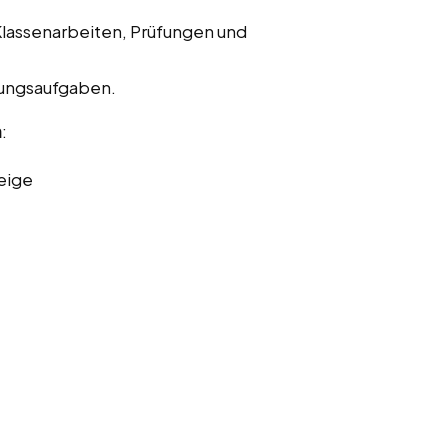
Klassenarbeiten, Prüfungen und
bungsaufgaben.
n
:
eige