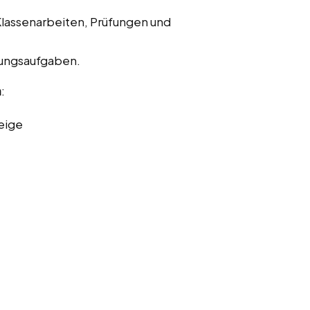
Klassenarbeiten, Prüfungen und
bungsaufgaben.
n
:
eige