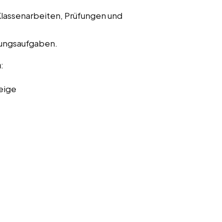
Klassenarbeiten, Prüfungen und
bungsaufgaben.
n
:
eige