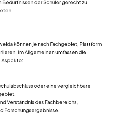
n Bedürfnissen der Schüler gerecht zu
ieten.
weida können je nach Fachgebiet, Plattform
ariieren. Im Allgemeinen umfassen die
e Aspekte:
schulabschluss oder eine vergleichbare
gebiet.
nd Verständnis des Fachbereichs,
und Forschungsergebnisse.