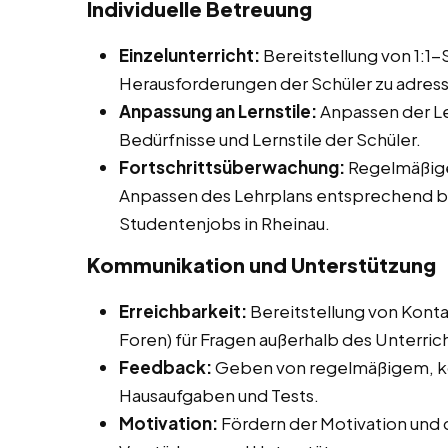
Individuelle Betreuung
Einzelunterricht:
Bereitstellung von 1:1
Herausforderungen der Schüler zu adress
Anpassung an Lernstile:
Anpassen der Le
Bedürfnisse und Lernstile der Schüler.
Fortschrittsüberwachung:
Regelmäßige
Anpassen des Lehrplans entsprechend be
Studentenjobs in Rheinau.
Kommunikation und Unterstützung
Erreichbarkeit:
Bereitstellung von Konta
Foren) für Fragen außerhalb des Unterrich
Feedback:
Geben von regelmäßigem, ko
Hausaufgaben und Tests.
Motivation:
Fördern der Motivation und 