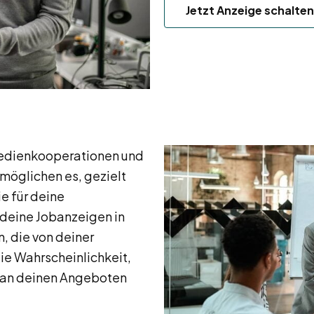
Jetzt Anzeige schalten
dienkooperationen und
öglichen es, gezielt
e für deine
 deine Jobanzeigen in
, die von deiner
ie Wahrscheinlichkeit,
e an deinen Angeboten