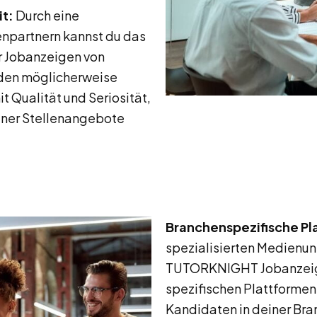
t:
Durch eine
partnern kannst du das
r Jobanzeigen von
den möglicherweise
 Qualität und Seriosität,
iner Stellenangebote
Branchenspezifische Pl
spezialisierten Medienu
TUTORKNIGHT Jobanzeige
spezifischen Plattformen 
Kandidaten in deiner Bra