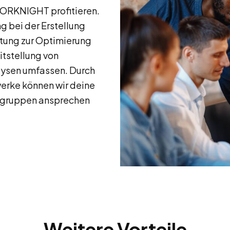
TORKNIGHT profitieren.
g bei der Erstellung
tung zur Optimierung
itstellung von
alysen umfassen. Durch
erke können wir deine
elgruppen ansprechen
Weitere Vorteile