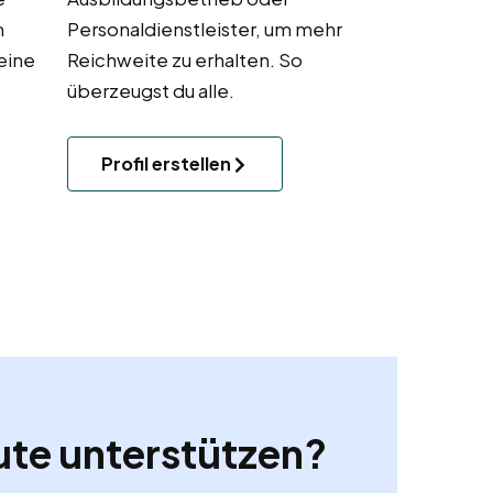
m
Personaldienstleister, um mehr
eine
Reichweite zu erhalten. So
.
überzeugst du alle.
Profil erstellen
ute unterstützen?