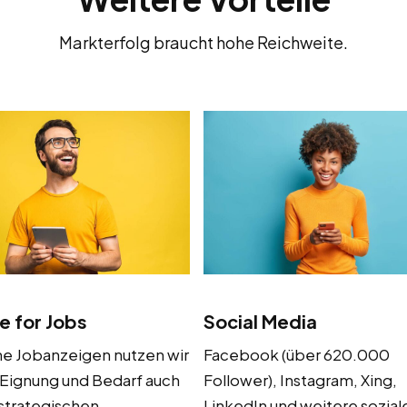
Markterfolg braucht hohe Reichweite.
e for Jobs
Social Media
ne Jobanzeigen nutzen wir
Facebook (über 620.000
 Eignung und Bedarf auch
Follower), Instagram, Xing,
strategischen
LinkedIn und weitere sozial