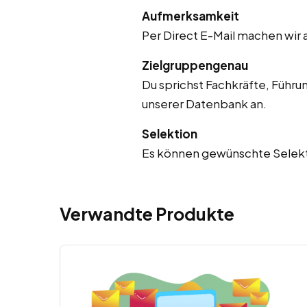
Aufmerksamkeit
Per Direct E-Mail machen wir
Zielgruppengenau
Du sprichst Fachkräfte, Führu
unserer Datenbank an.
Selektion
Es können gewünschte Selekti
Verwandte Produkte