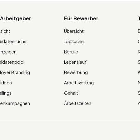
 Arbeitgeber
Für Bewerber
sicht
Übersicht
didatensuche
Jobsuche
O
anzeigen
Berufe
R
didatenpool
Lebenslauf
S
oyer Branding
Bewerbung
K
videos
Arbeitsvertrag
M
ilings
Gehalt
ienkampagnen
Arbeitszeiten
A