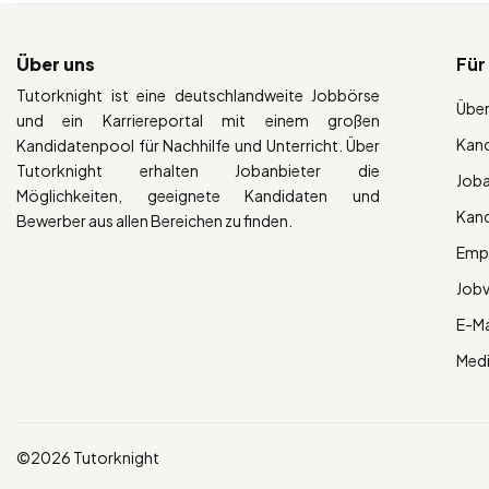
Über uns
Für
Tutorknight ist eine deutschlandweite Jobbörse
Über
und ein Karriereportal mit einem großen
Kan
Kandidatenpool für Nachhilfe und Unterricht. Über
Tutorknight erhalten Jobanbieter die
Job
Möglichkeiten, geeignete Kandidaten und
Kan
Bewerber aus allen Bereichen zu finden.
Empl
Job
E-Ma
Med
©2026 Tutorknight