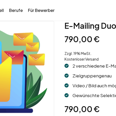
ll
Berufe
Für Bewerber
E-Mailing Du
790,00
€
Zzgl. 19% MwSt.
Kostenloser Versand
2 verschiedene E-Mai
Zielgruppengenau
Video / Bild auch mö
Gewünschte Selekt
790,00
€