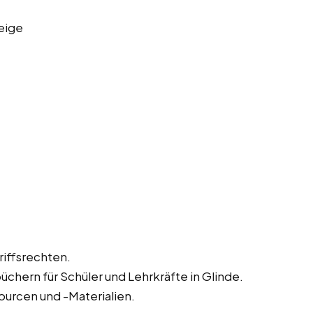
eige
iffsrechten.
hern für Schüler und Lehrkräfte in Glinde.
ourcen und -Materialien.