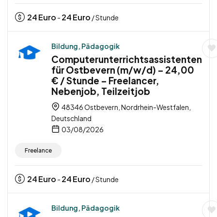
24
Euro
24
Euro
-
/ Stunde
Bildung, Pädagogik
Computerunterrichtsassistenten
für Ostbevern (m/w/d) – 24,00
€ / Stunde – Freelancer,
Nebenjob, Teilzeitjob
48346 Ostbevern, Nordrhein-Westfalen,
Deutschland
03/08/2026
Freelance
24
Euro
24
Euro
-
/ Stunde
Bildung, Pädagogik