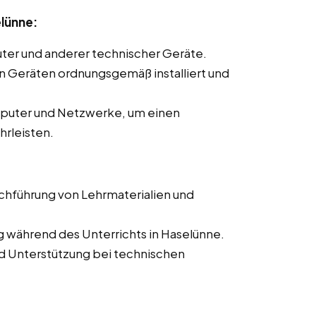
elünne:
ter und anderer technischer Geräte.
len Geräten ordnungsgemäß installiert und
mputer und Netzwerke, um einen
hrleisten.
rchführung von Lehrmaterialien und
g während des Unterrichts in Haselünne.
d Unterstützung bei technischen