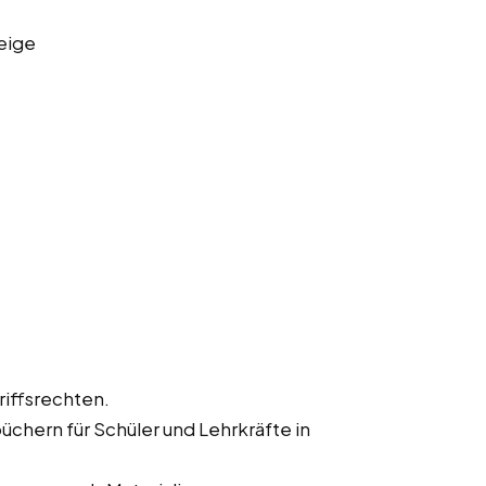
eige
iffsrechten.
hern für Schüler und Lehrkräfte in