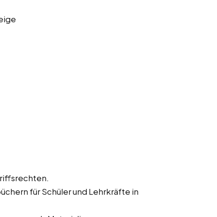
eige
iffsrechten.
hern für Schüler und Lehrkräfte in