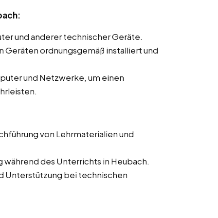
bach:
ter und anderer technischer Geräte.
len Geräten ordnungsgemäß installiert und
mputer und Netzwerke, um einen
hrleisten.
rchführung von Lehrmaterialien und
g während des Unterrichts in Heubach.
d Unterstützung bei technischen