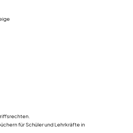
eige
iffsrechten.
hern für Schüler und Lehrkräfte in