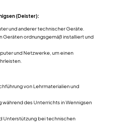
igsen (Deister):
ter und anderer technischer Geräte.
len Geräten ordnungsgemäß installiert und
mputer und Netzwerke, um einen
hrleisten.
rchführung von Lehrmaterialien und
g während des Unterrichts in Wennigsen
d Unterstützung bei technischen