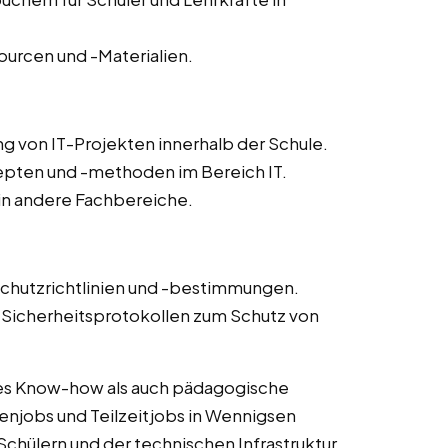
ourcen und -Materialien.
g von IT-Projekten innerhalb der Schule.
epten und -methoden im Bereich IT.
 in andere Fachbereiche.
schutzrichtlinien und -bestimmungen.
icherheitsprotokollen zum Schutz von
es Know-how als auch pädagogische
enjobs und Teilzeitjobs in Wennigsen
 Schülern und der technischen Infrastruktur