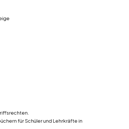
eige
iffsrechten.
hern für Schüler und Lehrkräfte in