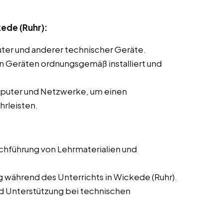
ede (Ruhr):
ter und anderer technischer Geräte.
len Geräten ordnungsgemäß installiert und
mputer und Netzwerke, um einen
hrleisten.
rchführung von Lehrmaterialien und
g während des Unterrichts in Wickede (Ruhr).
d Unterstützung bei technischen