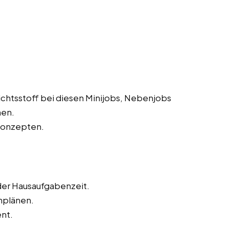
chtsstoff bei diesen Minijobs, Nebenjobs
hen.
Konzepten.
 der Hausaufgabenzeit.
rnplänen.
nt.