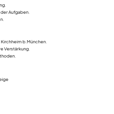
ng.
 der Aufgaben.
n.
n Kirchheim b.München.
ve Verstärkung.
ethoden.
eige