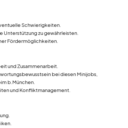
eventuelle Schwierigkeiten.
e Unterstützung zu gewährleisten.
icher Fördermöglichkeiten.
eit und Zusammenarbeit.
twortungsbewusstsein bei diesen Minijobs,
eim b.München.
iten und Konfliktmanagement.
tung.
iken.