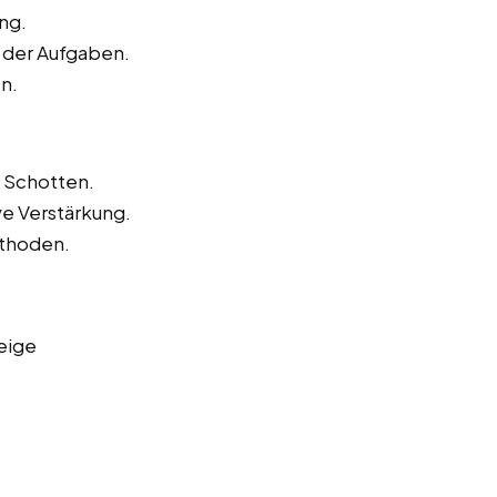
ng.
 der Aufgaben.
n.
n Schotten.
ve Verstärkung.
ethoden.
eige