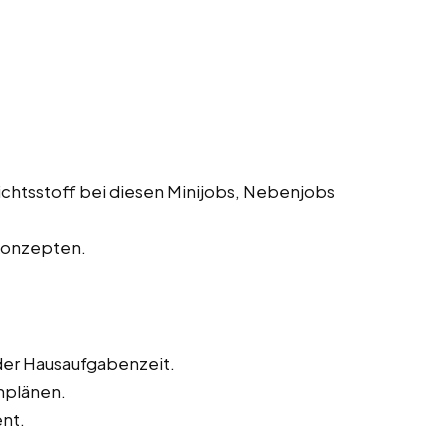
chtsstoff bei diesen Minijobs, Nebenjobs
Konzepten.
 der Hausaufgabenzeit.
rnplänen.
nt.