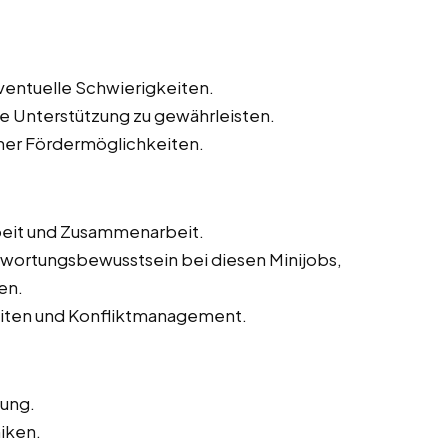
eventuelle Schwierigkeiten.
e Unterstützung zu gewährleisten.
icher Fördermöglichkeiten.
eit und Zusammenarbeit.
twortungsbewusstsein bei diesen Minijobs,
en.
iten und Konfliktmanagement.
tung.
iken.