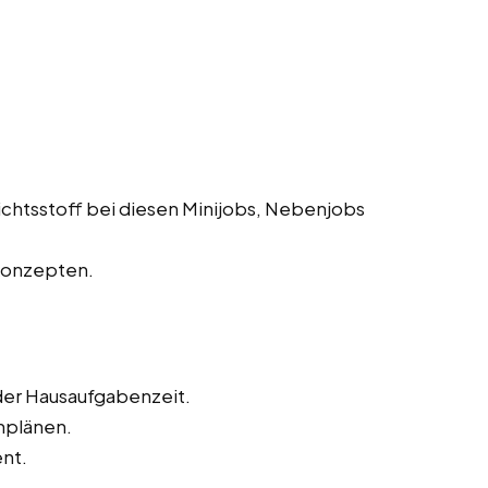
chtsstoff bei diesen Minijobs, Nebenjobs
Konzepten.
 der Hausaufgabenzeit.
rnplänen.
nt.