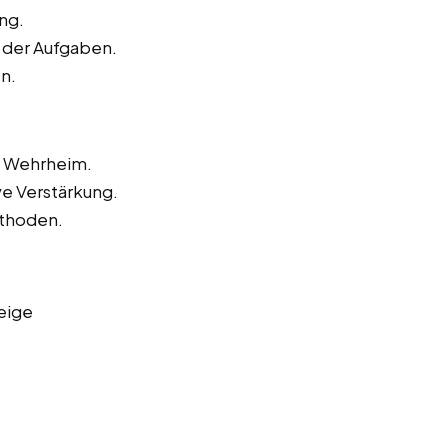
ng.
 der Aufgaben.
n.
n Wehrheim.
ve Verstärkung.
ethoden.
eige