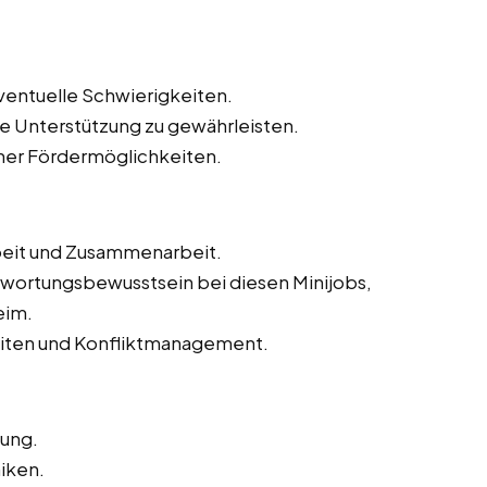
eventuelle Schwierigkeiten.
e Unterstützung zu gewährleisten.
icher Fördermöglichkeiten.
eit und Zusammenarbeit.
twortungsbewusstsein bei diesen Minijobs,
eim.
iten und Konfliktmanagement.
tung.
iken.