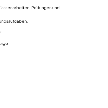
Klassenarbeiten, Prüfungen und
bungsaufgaben.
n
:
eige