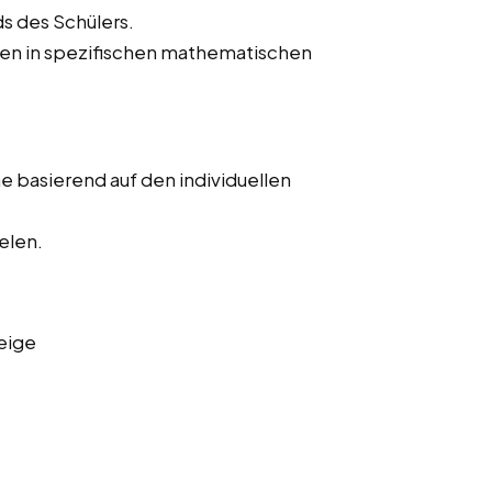
s des Schülers.
hen in spezifischen mathematischen
 basierend auf den individuellen
elen.
eige