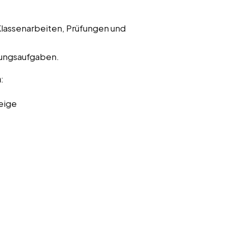
Klassenarbeiten, Prüfungen und
bungsaufgaben.
n
:
eige