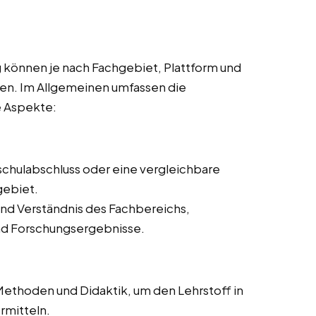
 können je nach Fachgebiet, Plattform und
eren. Im Allgemeinen umfassen die
e Aspekte:
schulabschluss oder eine vergleichbare
gebiet.
nd Verständnis des Fachbereichs,
und Forschungsergebnisse.
ethoden und Didaktik, um den Lehrstoff in
rmitteln.