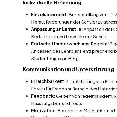
Individuelle Betreuung
Einzelunterricht:
Bereitstellung von 1:1
Herausforderungen der Schüler zu adress
Anpassung an Lernstile:
Anpassen der Le
Bedürfnisse und Lernstile der Schüler.
Fortschrittsüberwachung:
Regelmäßige
Anpassen des Lehrplans entsprechend be
Studentenjobs in Berg.
Kommunikation und Unterstützung
Erreichbarkeit:
Bereitstellung von Konta
Foren) für Fragen außerhalb des Unterrich
Feedback:
Geben von regelmäßigem, ko
Hausaufgaben und Tests.
Motivation:
Fördern der Motivation und 