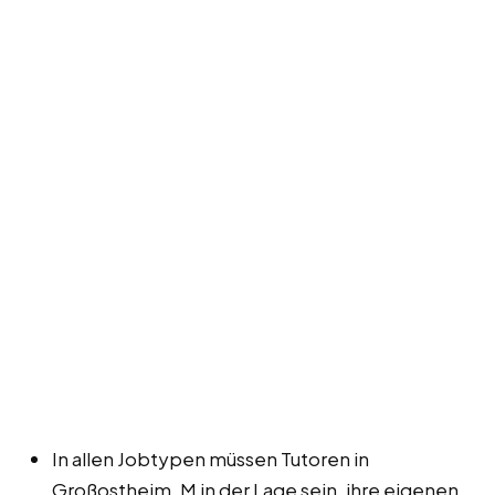
In allen Jobtypen müssen Tutoren in
Großostheim, M in der Lage sein, ihre eigenen