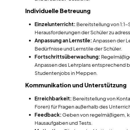
Individuelle Betreuung
Einzelunterricht:
Bereitstellung von 1:1
Herausforderungen der Schüler zu adress
Anpassung an Lernstile:
Anpassen der Le
Bedürfnisse und Lernstile der Schüler.
Fortschrittsüberwachung:
Regelmäßige
Anpassen des Lehrplans entsprechend be
Studentenjobs in Meppen.
Kommunikation und Unterstützung
Erreichbarkeit:
Bereitstellung von Konta
Foren) für Fragen außerhalb des Unterrich
Feedback:
Geben von regelmäßigem, ko
Hausaufgaben und Tests.