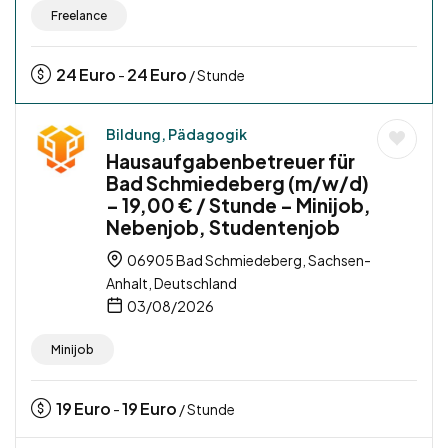
Freelance
24
Euro
24
Euro
-
/ Stunde
Bildung, Pädagogik
Hausaufgabenbetreuer für
Bad Schmiedeberg (m/w/d)
– 19,00 € / Stunde – Minijob,
Nebenjob, Studentenjob
06905 Bad Schmiedeberg, Sachsen-
Anhalt, Deutschland
03/08/2026
Minijob
19
Euro
19
Euro
-
/ Stunde