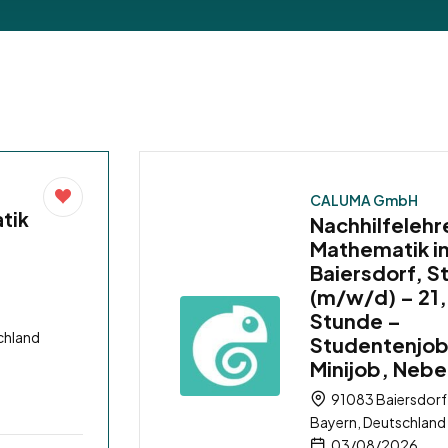
CALUMA GmbH
atik
Nachhilfelehre
Mathematik i
Baiersdorf, S
(m/w/d) – 21,
Stunde –
chland
Studentenjob
Minijob, Neb
91083 Baiersdorf,
Bayern, Deutschland
03/08/2026