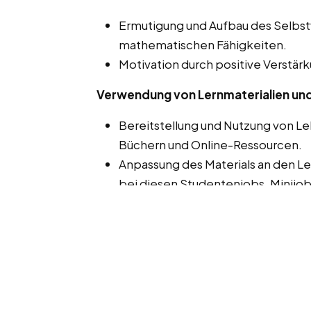
Ermutigung und Aufbau des Selbstv
mathematischen Fähigkeiten.
Motivation durch positive Verstär
Verwendung von Lernmaterialien un
Bereitstellung und Nutzung von Le
Büchern und Online-Ressourcen.
Anpassung des Materials an den Ler
bei diesen Studentenjobs, Minijob
Kommunikation mit Eltern und Lehre
Regelmäßige Berichterstattung übe
Eltern.
Zusammenarbeit mit Lehrern, um 
Unterstützungsnetzwerk für den Sc