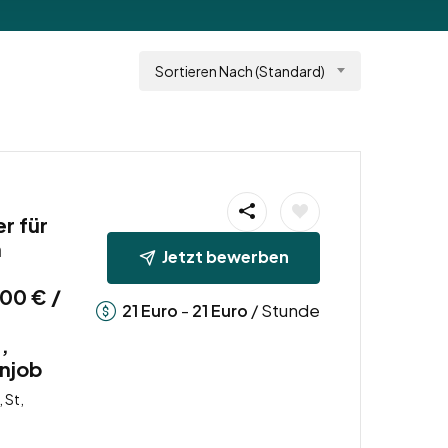
Sortieren Nach (Standard)
r für
n
Jetzt bewerben
t
00 € /
-
/ Stunde
21
Euro
21
Euro
,
enjob
 St,