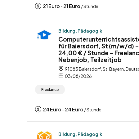
21
Euro
21
Euro
-
/ Stunde
Bildung, Pädagogik
Computerunterrichtsassist
für Baiersdorf, St (m/w/d) –
24,00 € / Stunde – Freelanc
Nebenjob, Teilzeitjob
91083 Baiersdorf, St, Bayern, Deuts
03/08/2026
Freelance
24
Euro
24
Euro
-
/ Stunde
Bildung, Pädagogik