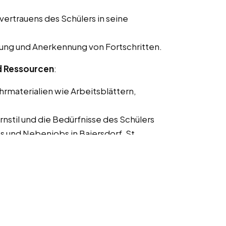
ertrauens des Schülers in seine
kung und Anerkennung von Fortschritten.
d Ressourcen
:
hrmaterialien wie Arbeitsblättern,
nstil und die Bedürfnisse des Schülers
s und Nebenjobs in Baiersdorf, St.
rn
:
r die Fortschritte des Schülers an die
ein umfassendes
hüler zu schaffen.