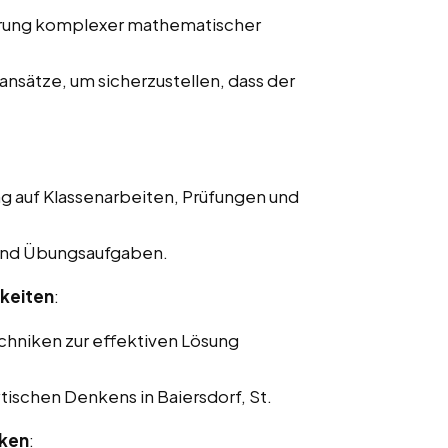
lärung komplexer mathematischer
nsätze, um sicherzustellen, dass der
g auf Klassenarbeiten, Prüfungen und
und Übungsaufgaben.
keiten
:
chniken zur effektiven Lösung
tischen Denkens in Baiersdorf, St.
rken
: