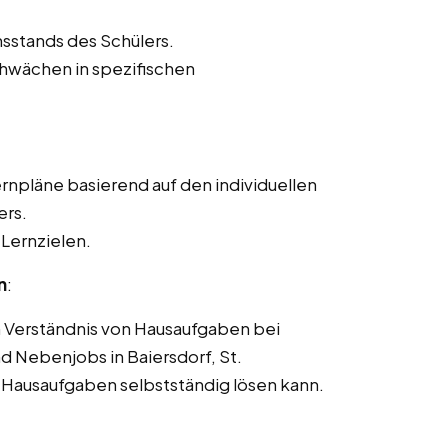
sstands des Schülers.
chwächen in spezifischen
npläne basierend auf den individuellen
ers.
 Lernzielen.
n
:
m Verständnis von Hausaufgaben bei
d Nebenjobs in Baiersdorf, St.
e Hausaufgaben selbstständig lösen kann.