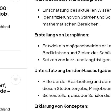
,00
Einschätzung des aktuellen Wissen
job,
Identifizierung von Stärken und S
mathematischen Bereichen.
chland
Erstellung von Lernplänen
:
Entwickeln maßgeschneiderter Ler
Bedürfnissen und Zielen des Schül
Setzen von kurz- und langfristigen
Unterstützung bei den Hausaufgabe
Hilfe bei der Bearbeitung und de
rf,
diesen Studentenjobs, Minijobs un
nde –
Sicherstellen, dass der Schüler di
Erklärung von Konzepten
:
chland