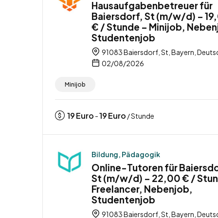
Hausaufgabenbetreuer für
Baiersdorf, St (m/w/d) – 19
€ / Stunde – Minijob, Neben
Studentenjob
91083 Baiersdorf, St, Bayern, Deuts
02/08/2026
Minijob
19
Euro
19
Euro
-
/ Stunde
Bildung, Pädagogik
Online-Tutoren für Baiersdo
St (m/w/d) – 22,00 € / Stu
Freelancer, Nebenjob,
Studentenjob
91083 Baiersdorf, St, Bayern, Deuts