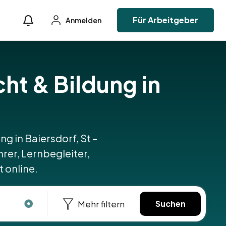
Für Arbeitgeber
Anmelden
cht & Bildung in
ng in Baiersdorf, St –
hrer, Lernbegleiter,
 online.
Mehr filtern
Suchen