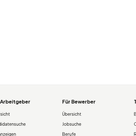
 Arbeitgeber
Für Bewerber
sicht
Übersicht
didatensuche
Jobsuche
O
anzeigen
Berufe
R